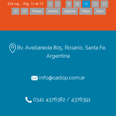
634 reg. - Pág. 11 de 53
1
2
...
9
10
11
12
13
..
52
53
Primero
Anterior
Siguiente
Ultimo
Todos
Bv. Avellaneda 805, Rosario, Santa Fe,
Argentina
info@sadop.com.ar
Ediciones
Afiliación
0341 4376382 / 4376391
Radio SADOP
TV SADOP
Podcats
Códigos de licencia
Aportes en línea