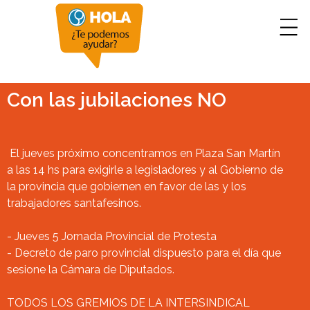
Con las jubilaciones NO
El jueves próximo concentramos en Plaza San Martín
a las 14 hs para exigirle a legisladores y al Gobierno de
la provincia que gobiernen en favor de las y los
trabajadores santafesinos.
- Jueves 5 Jornada Provincial de Protesta
- Decreto de paro provincial dispuesto para el día que
sesione la Cámara de Diputados.
TODOS LOS GREMIOS DE LA INTERSINDICAL