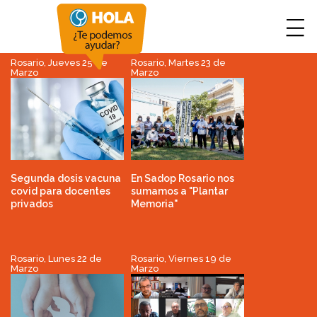
Rosario, Jueves 25 de
Rosario, Martes 23 de
Marzo
Marzo
Segunda dosis vacuna
En Sadop Rosario nos
covid para docentes
sumamos a "Plantar
privados
Memoria"
Rosario, Lunes 22 de
Rosario, Viernes 19 de
Marzo
Marzo