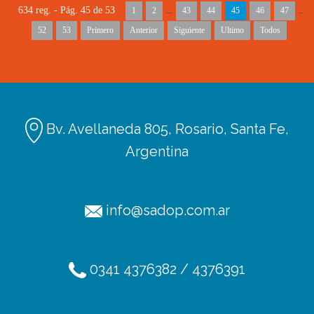
634 reg. - Pág. 45 de 53
1
2
...
43
44
45
46
47
..
52
53
Primero
Anterior
Siguiente
Ultimo
Todos
Bv. Avellaneda 805, Rosario, Santa Fe,
Argentina
info@sadop.com.ar
Ediciones
Afiliación
0341 4376382 / 4376391
Radio SADOP
TV SADOP
Podcats
Códigos de licencia
Aportes en línea