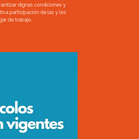
antizar dignas condiciones y
va participación de las y los
ar de trabajo.