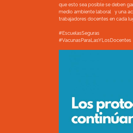
que esto sea posible se deben gar
medio ambiente laboral y una acti
trabajadores docentes en cada lug
#EscuelasSeguras
#VacunasParaLasYLosDocentes