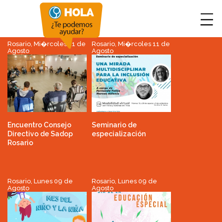
Rosario, Mi�rcoles 11 de
Rosario, Mi�rcoles 11 de
Agosto
Agosto
Encuentro Consejo
Seminario de
Directivo de Sadop
especialización
Rosario
Rosario, Lunes 09 de
Rosario, Lunes 09 de
Agosto
Agosto