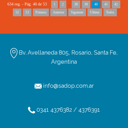
634 reg. - Pág. 40 de 53
1
2
...
38
39
40
41
42
..
52
53
Primero
Anterior
Siguiente
Ultimo
Todos
Bv. Avellaneda 805, Rosario, Santa Fe,
Argentina
info@sadop.com.ar
Ediciones
Afiliación
0341 4376382 / 4376391
Radio SADOP
TV SADOP
Podcats
Códigos de licencia
Aportes en línea