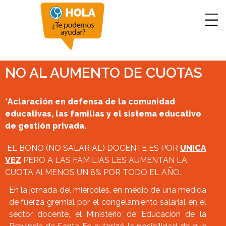
NO AL AUMENTO DE CUOTAS
*Aclaración en defensa de la comunidad
educativas, las familias y el sistema educativo
de gestión privada.
EL BONO (NO SALARIAL) DOCENTE ES POR
UNICA
VEZ
PERO A LAS FAMILIAS LES AUMENTAN LA
CUOTA Al MENOS UN 8% POR TODO EL AÑO.
En la jornada del miércoles, en medio de una medida
de fuerza gremial por el congelamiento salarial en el
sector docente, el Ministerio de Educación de la