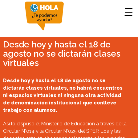
Desde hoy y hasta el 18 de
agosto no se dictarán clases
virtuales
Desde hoy y hasta el 18 de agosto no se
dictarán clases virtuales, no habrá encuentros
ni espacios virtuales ni ninguna otra actividad
de denominación institucional que conlleve
trabajo con alumnos.
Así lo dispuso el Ministerio de Educación a través de la
Circular N°014 y la Circular N°025 del SPEP. Los y las