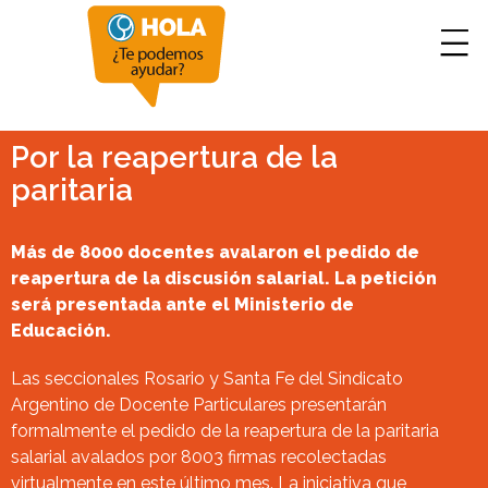
Por la reapertura de la
paritaria
Más de 8000 docentes avalaron el pedido de
reapertura de la discusión salarial. La petición
será presentada ante el Ministerio de
Educación.
Las seccionales Rosario y Santa Fe del Sindicato
Argentino de Docente Particulares presentarán
formalmente el pedido de la reapertura de la paritaria
salarial avalados por 8003 firmas recolectadas
virtualmente en este último mes. La iniciativa que