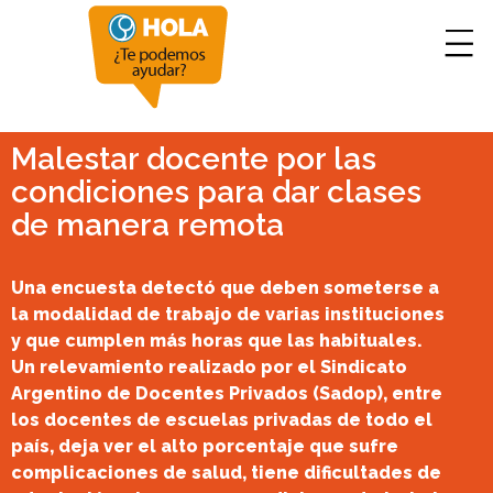
Malestar docente por las
condiciones para dar clases
de manera remota
Una encuesta detectó que deben someterse a
la modalidad de trabajo de varias instituciones
y que cumplen más horas que las habituales.
Un relevamiento realizado por el Sindicato
Argentino de Docentes Privados (Sadop), entre
los docentes de escuelas privadas de todo el
país, deja ver el alto porcentaje que sufre
complicaciones de salud, tiene dificultades de