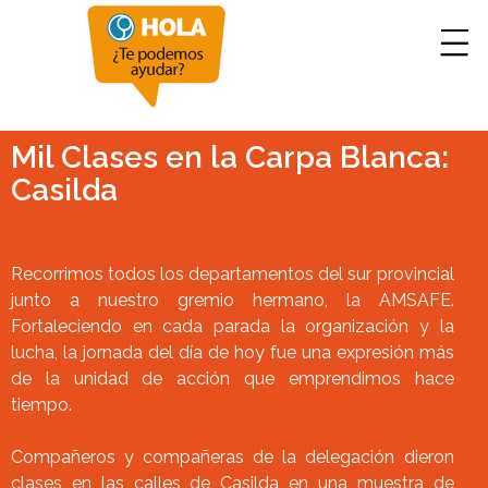
Mil Clases en la Carpa Blanca:
Casilda
Recorrimos todos los departamentos del sur provincial
junto a nuestro gremio hermano, la AMSAFE.
Fortaleciendo en cada parada la organización y la
lucha, la jornada del día de hoy fue una expresión más
de la unidad de acción que emprendimos hace
tiempo.
Compañeros y compañeras de la delegación dieron
clases en las calles de Casilda en una muestra de