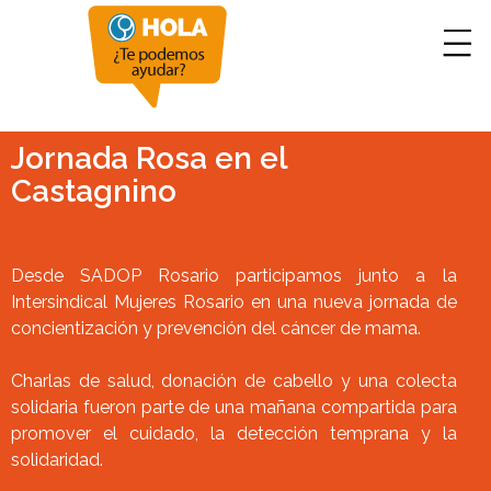
Jornada Rosa en el
Castagnino
Desde SADOP Rosario participamos junto a la
Intersindical Mujeres Rosario en una nueva jornada de
concientización y prevención del cáncer de mama.
‍Charlas de salud, donación de cabello y una colecta
solidaria fueron parte de una mañana compartida para
promover el cuidado, la detección temprana y la
solidaridad.