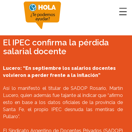
El IPEC confirma la pérdida
salarial docente
Lucero: “En septiembre los salarios docentes
volvieron a perder frente a la inflación”
Así lo manifestó el titular de SADOP Rosario, Martín
Lucero, quien además fue tajante al indicar que “afirmo
esto en base a los datos oficiales de la provincia de
Santa Fe, el propio IPEC desnuda las mentiras de
Pullaro”.
El Sindicato Argentino de Docentes Privados (SADOP)