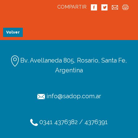
COMPARTIR
Volver
Bv. Avellaneda 805, Rosario, Santa Fe,
Argentina
info@sadop.com.ar
Ediciones
Afiliación
0341 4376382 / 4376391
Radio SADOP
TV SADOP
Podcats
Códigos de licencia
Aportes en línea