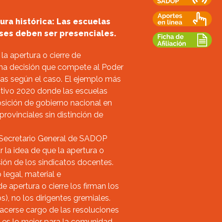
ura histórica: Las escuelas
ases deben ser presenciales.
la apertura o cierre de
na decisión que compete al Poder
cias según el caso. El ejemplo más
ectivo 2020 donde las escuelas
sición de gobierno nacional en
rovinciales sin distinción de
, Secretario General de SADOP
r la idea de que la apertura o
sión de los sindicatos docentes.
 legal, material e
e apertura o cierre los firman los
), no los dirigentes gremiales.
acerse cargo de las resoluciones
 es lo mejor para la comunidad.