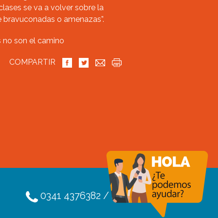
clases se va a volver sobre la
de bravuconadas o amenazas”.
COMPARTIR
0341 4376382 / 4376391