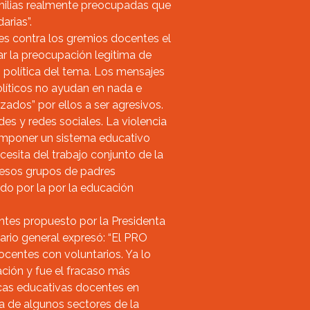
milias realmente preocupadas que
arias”.
es contra los gremios docentes el
ar la preocupación legitima de
 política del tema. Los mensajes
olíticos no ayudan en nada e
zados” por ellos a ser agresivos.
es y redes sociales. La violencia
mponer un sistema educativo
esita del trabajo conjunto de la
e esos grupos de padres
do por la por la educación
tes propuesto por la Presidenta
tario general expresó: “El PRO
ocentes con voluntarios. Ya lo
ación y fue el fracaso más
ticas educativas docentes en
a de algunos sectores de la