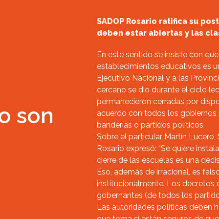
SADOP Rosario ratifica su post
deben estar abiertas y las cl
En este sentido se insiste con que 
establecimientos educativos es u
Ejecutivo Nacional y a las Provin
cercano se dio durante el ciclo l
permanecieron cerradas por dispo
o son
acuerdo con todos los gobiernos p
banderías o partidos políticos.
Sobre el particular Martín Lucero
Rosario expresó: “Se quiere instala
cierre de las escuelas es una deci
Eso, además de irracional, es falso
institucionalmente. Los decretos d
gobernantes (de todos los partidos
Las autoridades políticas deben h
que toma si están seguros de que