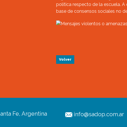
política respecto de la escuela. A 
base de consensos sociales no 
Volver
anta Fe, Argentina
info@sadop.com.ar