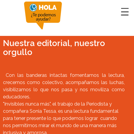
Nuestra editorial, nuestro
orgullo
Con las banderas intactas fomentamos la lectura,
crecemos como colectivo, acompañamos las luchas,
visibilizamos lo que nos pasa y nos moviliza como
educadores.
"Invisibles nunca más", el trabajo de la Periodista y
compañera Sonia Tessa, es una lectura fundamental
para tener presente lo que podemos lograr cuando
nos permitimos mirar el mundo de una manera más
inclusiva y amorosa.