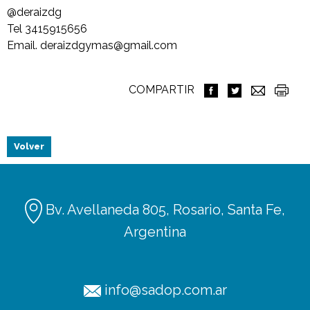
@deraizdg
Tel 3415915656
Email. deraizdgymas@gmail.com
COMPARTIR
Volver
Bv. Avellaneda 805, Rosario, Santa Fe,
Argentina
info@sadop.com.ar