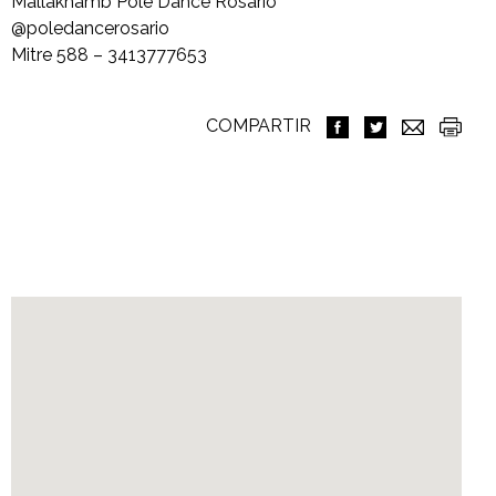
Mallakhamb Pole Dance Rosario
@poledancerosario
Mitre 588 – 3413777653
COMPARTIR
Ubicación