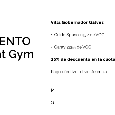
Villa Gobernador Gálvez
•⁠ ⁠Guido Spano 1432 de VGG
UENTO
•⁠ ⁠Garay 2255 de VGG
ht Gym
20% de descuento en la cuot
Pago efectivo o transferencia
M
T
G