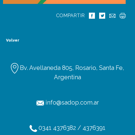
COMPARTIR
Volver
Bv. Avellaneda 805, Rosario, Santa Fe,
Argentina
info@sadop.com.ar
Ediciones
Afiliación
0341 4376382 / 4376391
Radio SADOP
TV SADOP
Podcats