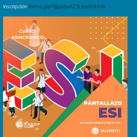
Inscripción
forms.gle/Bj94dvAZ7LowRdHHA