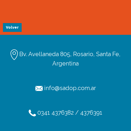
Volver
Bv. Avellaneda 805, Rosario, Santa Fe,
Argentina
info@sadop.com.ar
Ediciones
Afiliación
0341 4376382 / 4376391
Radio SADOP
TV SADOP
Podcats
Códigos de licencia
Aportes en línea