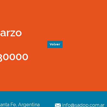
arzo
Volver
 30000
anta Fe, Argentina
info@sadop.com.ar