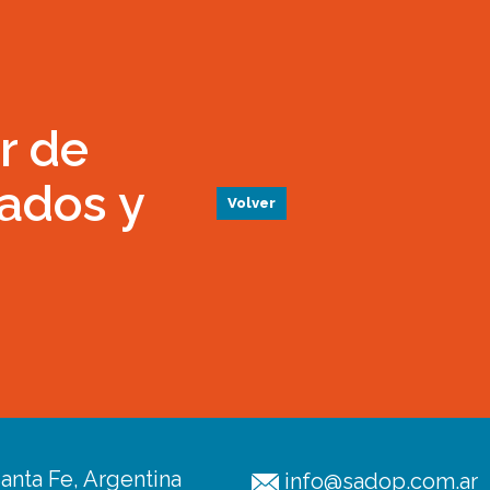
er de
iados y
Volver
anta Fe, Argentina
info@sadop.com.ar