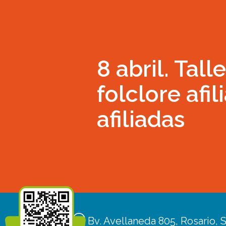
8 abril. Tall
folclore afil
afiliadas
Bv. Avellaneda 805, Rosario, S